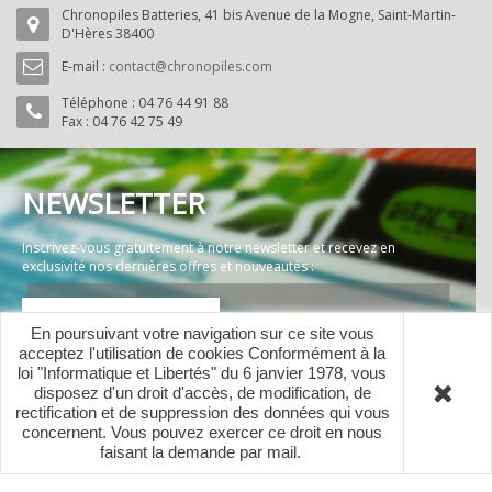
Chronopiles Batteries, 41 bis Avenue de la Mogne, Saint-Martin-
D'Hères 38400
E-mail :
contact@chronopiles.com
Téléphone :
04 76 44 91 88
Fax : 04 76 42 75 49
NEWSLETTER
Inscrivez-vous gratuitement à notre newsletter et recevez en
exclusivité nos dernières offres et nouveautés :
En poursuivant votre navigation sur ce site vous
acceptez l'utilisation de cookies Conformément à la
loi "Informatique et Libertés" du 6 janvier 1978, vous
disposez d'un droit d'accès, de modification, de
rectification et de suppression des données qui vous
concernent. Vous pouvez exercer ce droit en nous
Copyright © Chronopiles Batteries. Tous droits réservés.
faisant la demande par mail.
.