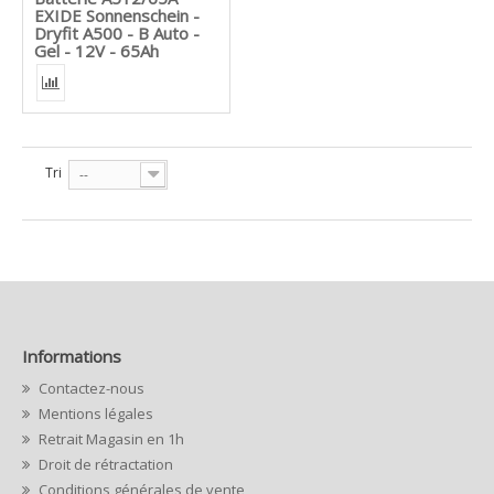
EXIDE Sonnenschein -
Dryfit A500 - B Auto -
Gel - 12V - 65Ah
Tri
--
Informations
Contactez-nous
Mentions légales
Retrait Magasin en 1h
Droit de rétractation
Conditions générales de vente