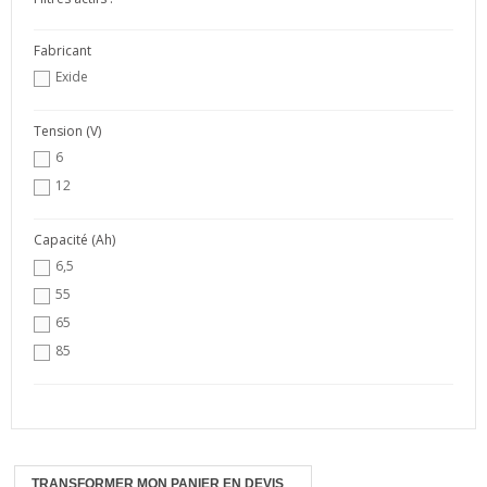
Fabricant
Exide
Tension (V)
6
12
Capacité (Ah)
6,5
55
65
85
TRANSFORMER MON PANIER EN DEVIS