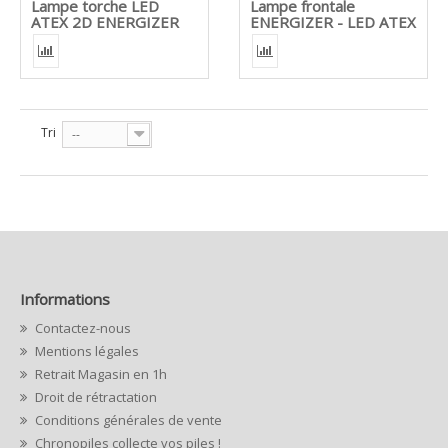
Lampe torche LED
Lampe frontale
ATEX 2D ENERGIZER
ENERGIZER - LED ATEX
Tri
--
Informations
Contactez-nous
Mentions légales
Retrait Magasin en 1h
Droit de rétractation
Conditions générales de vente
Chronopiles collecte vos piles !