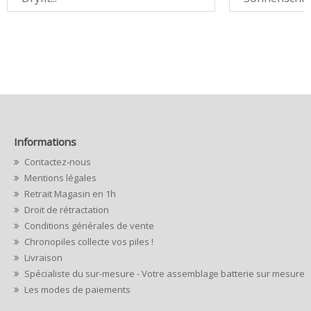
Informations
Contactez-nous
Mentions légales
Retrait Magasin en 1h
Droit de rétractation
Conditions générales de vente
Chronopiles collecte vos piles !
Livraison
Spécialiste du sur-mesure - Votre assemblage batterie sur mesure
Les modes de paiements